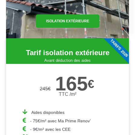
ISOLATION EXTÉRIEURE
TARIFS 2026
Tarif isolation extérieure
Avant déduction des aides
165
€
245
€
TTC /m²
Aides disponibles
- 75€/m² avec Ma Prime Renov'
- 9€/m² avec les CEE