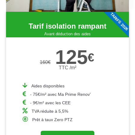
TARIFS 2026
Tarif isolation rampant
Avant déduction des aides
125
€
160
€
TTC /m²
Aides disponibles
- 75€/m² avec Ma Prime Renov'
- 9€/m² avec les CEE
TVA réduite à 5,5%
Prêt à taux Zero PTZ