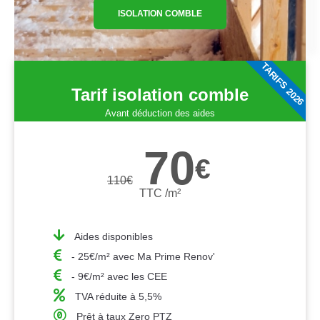
ISOLATION COMBLE
TARIFS 2026
Tarif isolation comble
Avant déduction des aides
70
€
110
€
TTC /m²
Aides disponibles
- 25€/m² avec Ma Prime Renov'
- 9€/m² avec les CEE
TVA réduite à 5,5%
Prêt à taux Zero PTZ