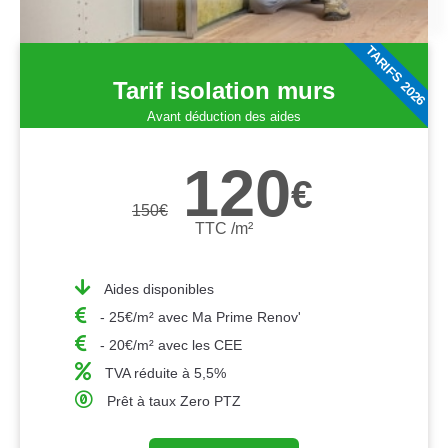
TARIFS 2026
Tarif isolation murs
Avant déduction des aides
120
€
150
€
TTC /m²
Aides disponibles
- 25€/m² avec Ma Prime Renov'
- 20€/m² avec les CEE
TVA réduite à 5,5%
Prêt à taux Zero PTZ