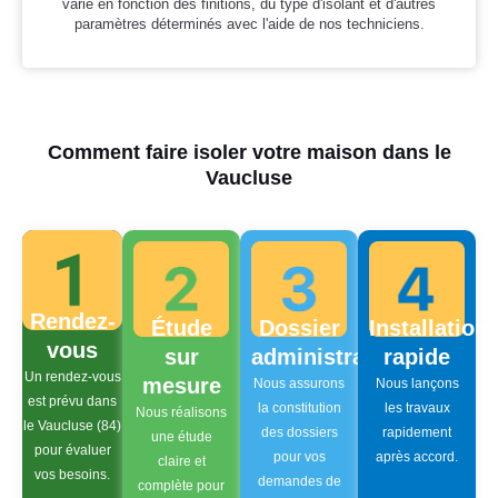
varie en fonction des finitions, du type d'isolant et d'autres
paramètres déterminés avec l'aide de nos techniciens.
Comment faire isoler votre maison dans le
Vaucluse
Rendez-
Étude
Dossier
Installation
vous
sur
administratif
rapide
Un rendez-vous
mesure
Nous assurons
Nous lançons
est prévu dans
la constitution
les travaux
Nous réalisons
le Vaucluse (84)
des dossiers
rapidement
une étude
pour évaluer
pour vos
après accord.
claire et
vos besoins.
demandes de
complète pour