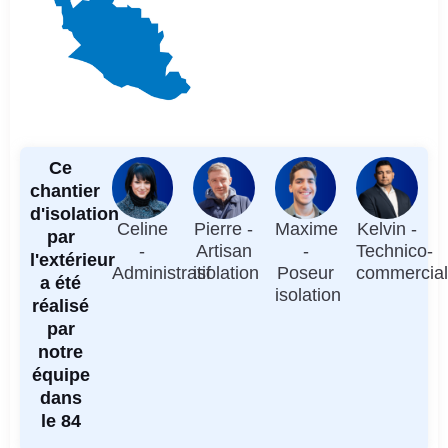
Ce
chantier
d'isolation
Celine
Pierre -
Maxime
Kelvin -
par
-
Artisan
-
Technico-
l'extérieur
Administratif
isolation
Poseur
commercia
a été
isolation
réalisé
par
notre
équipe
dans
le 84